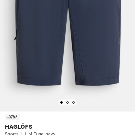
-37%*
HAGLÖFS
Shorts 'L. I. M Fuse' navy