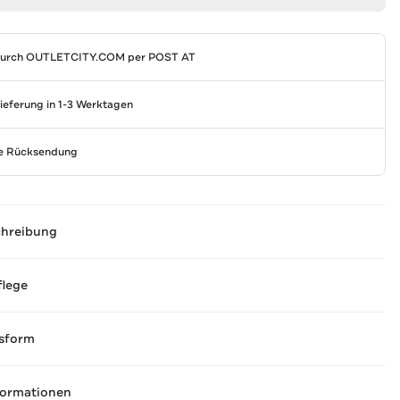
durch
OUTLETCITY.COM
per POST AT
Lieferung in 1-3 Werktagen
se Rücksendung
chreibung
flege
sform
formationen