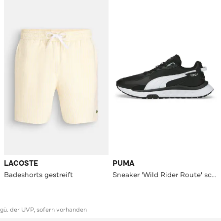
LACOSTE
PUMA
Badeshorts gestreift
Sneaker 'Wild Rider Route' schwarz
ggü. der UVP, sofern vorhanden