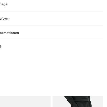
flege
sform
formationen
R