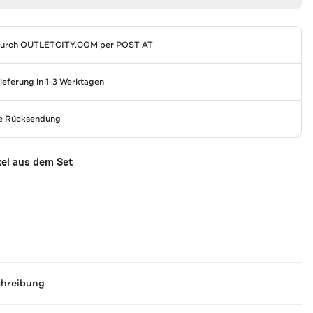
durch
OUTLETCITY.COM
per POST AT
Lieferung in 1-3 Werktagen
se Rücksendung
kel aus dem Set
chreibung