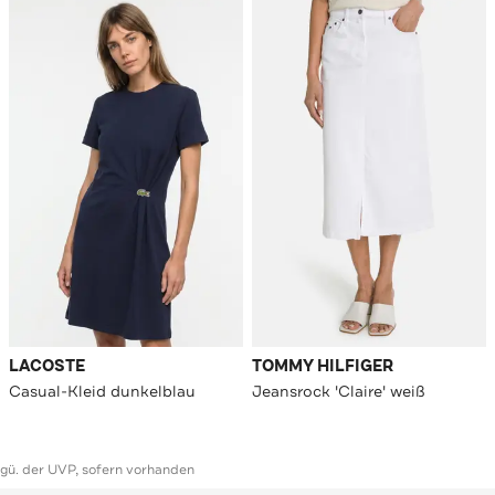
LACOSTE
TOMMY HILFIGER
Casual-Kleid dunkelblau
Jeansrock 'Claire' weiß
ggü. der UVP, sofern vorhanden