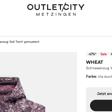
nzug 'Adi Tech' gemustert
-67%*
Sale
WHEAT
Schneeanzug 'A
Farbe:
lila-bun
Jetzt a