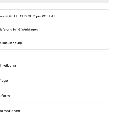
durch
OUTLETCITY.COM
per POST AT
Lieferung in 1-3 Werktagen
se Rücksendung
chreibung
flege
sform
formationen