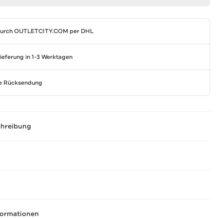
durch
OUTLETCITY.COM
per DHL
Lieferung in 1-3 Werktagen
se Rücksendung
chreibung
formationen