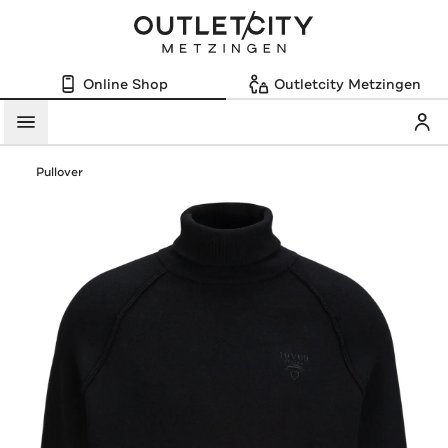
Online Shop
Outletcity Metzingen
Mein
Menü
Pullover