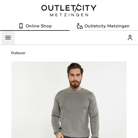
Online Shop
Outletcity Metzingen
Mein
Menü
Pullover