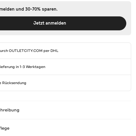
nmelden und 30-70% sparen.
Jetzt anmelden
durch
OUTLETCITY.COM
per DHL
Lieferung in 1-3 Werktagen
se Rücksendung
chreibung
flege