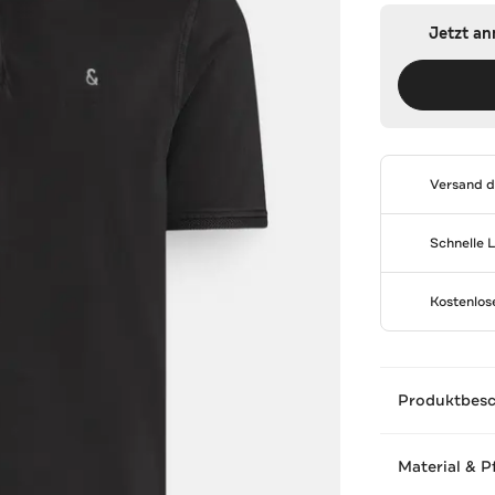
Jetzt a
Versand 
Schnelle 
Kostenlo
Produktbes
Material & P