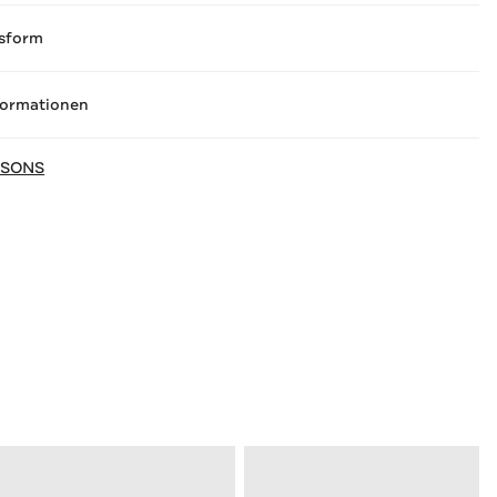
sform
formationen
 SONS