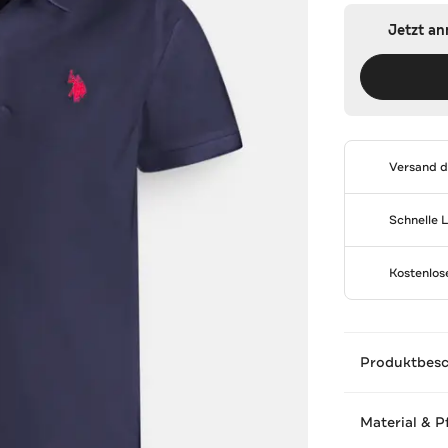
Jetzt a
Versand 
Schnelle 
Kostenlo
Produktbes
Material & P