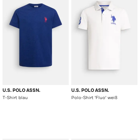
U.S. POLO ASSN.
U.S. POLO ASSN.
T-Shirt blau
Polo-Shirt 'Fluo' weiß