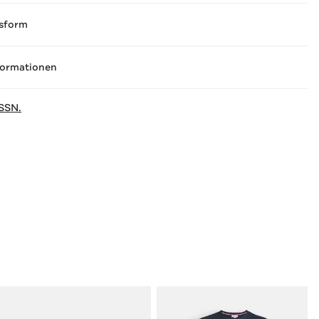
sform
formationen
SSN.