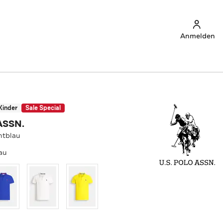
Anmelden
Kinder
Sale Special
ASSN.
htblau
au