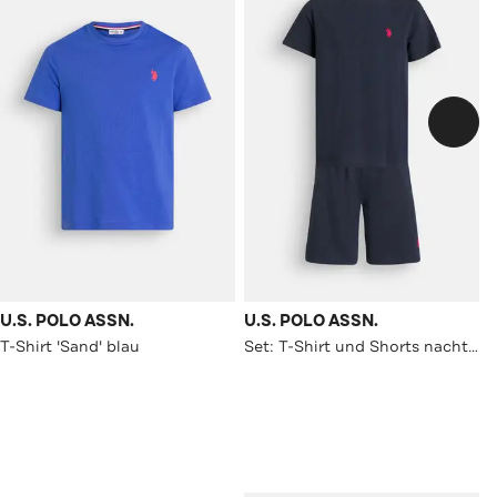
U.S. POLO ASSN.
U.S. POLO ASSN.
T-Shirt 'Sand' blau
Set: T-Shirt und Shorts nachtblau