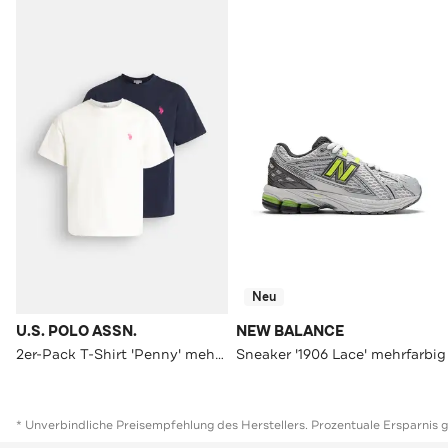
Neu
U.S. POLO ASSN.
NEW BALANCE
2er-Pack T-Shirt 'Penny' mehrfarbig
Sneaker '1906 Lace' mehrfarbig
* Unverbindliche Preisempfehlung des Herstellers. Prozentuale Ersparnis 