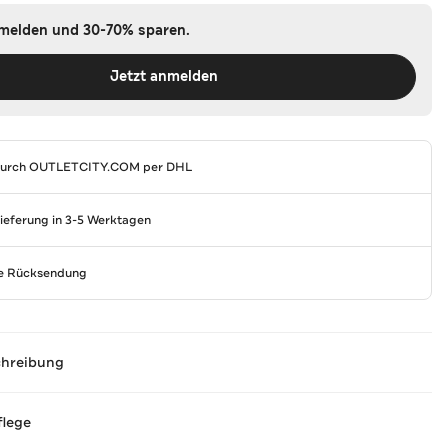
nmelden und 30-70% sparen.
Jetzt anmelden
durch
OUTLETCITY.COM
per DHL
Lieferung in 3-5 Werktagen
se Rücksendung
chreibung
flege