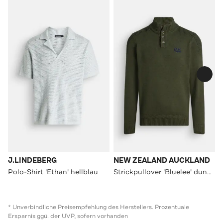
J.LINDEBERG
NEW ZEALAND AUCKLAND
Polo-Shirt 'Ethan' hellblau
Strickpullover 'Bluelee' dunkelgrün
* Unverbindliche Preisempfehlung des Herstellers. Prozentuale
Ersparnis ggü. der UVP, sofern vorhanden