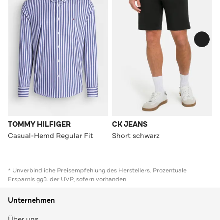
TOMMY HILFIGER
CK JEANS
Casual-Hemd Regular Fit
Short schwarz
* Unverbindliche Preisempfehlung des Herstellers. Prozentuale
Ersparnis ggü. der UVP, sofern vorhanden
Unternehmen
Über uns