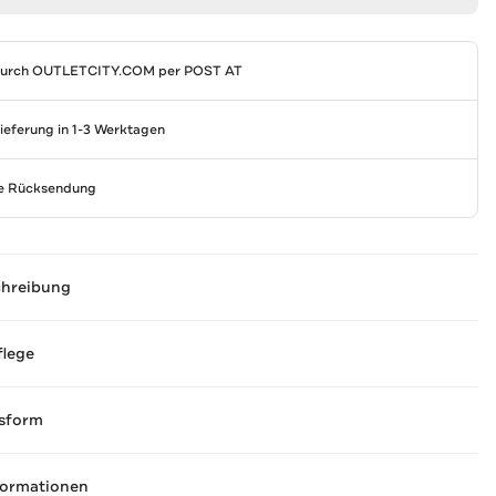
durch
OUTLETCITY.COM
per POST AT
Lieferung in 1-3 Werktagen
se Rücksendung
chreibung
flege
sform
formationen