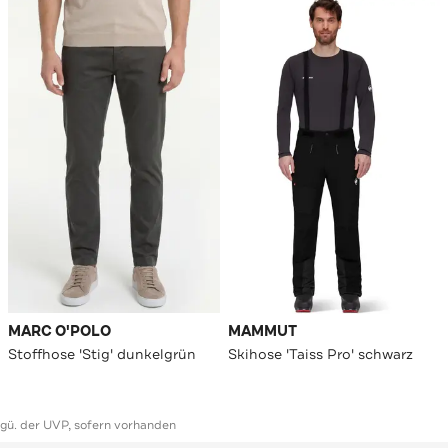
MARC O'POLO
MAMMUT
Stoffhose 'Stig' dunkelgrün
Skihose 'Taiss Pro' schwarz
ggü. der UVP, sofern vorhanden