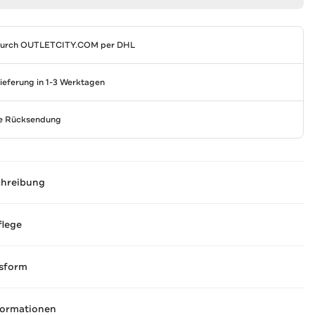
durch
OUTLETCITY.COM
per DHL
Lieferung in 1-3 Werktagen
se Rücksendung
chreibung
flege
sform
formationen