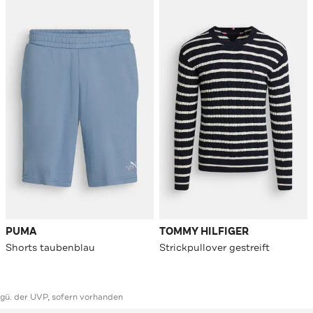
PUMA
TOMMY HILFIGER
Shorts taubenblau
Strickpullover gestreift
ggü. der UVP, sofern vorhanden