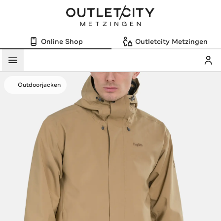
Online Shop
Outletcity Metzingen
Mein
Menü
Outdoorjacken