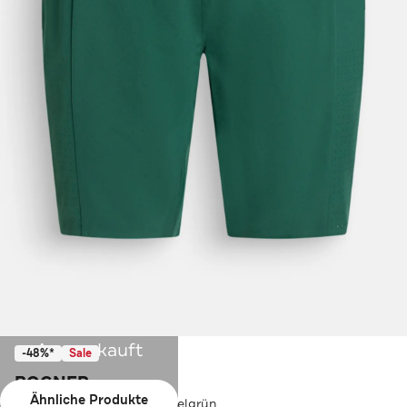
Ausverkauft
-48%*
Sale
BOGNER
Ähnliche Produkte
Outdoorhose 'Valon' dunkelgrün