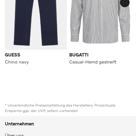
GUESS
BUGATTI
Chino navy
Casual-Hemd gestreift
* Unverbindliche Preisempfehlung des Herstellers. Prozentuale
Ersparnis ggü. der UVP, sofern vorhanden
Unternehmen
Über uns