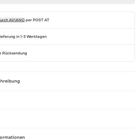
durch
AVIANO
per POST AT
Lieferung in 1-3 Werktagen
se Rücksendung
chreibung
formationen