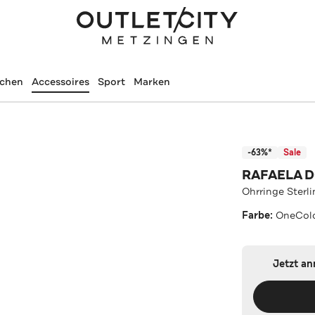
schen
Accessoires
Sport
Marken
-63%*
Sale
RAFAELA 
Ohrringe Sterl
Farbe:
OneCol
Jetzt a