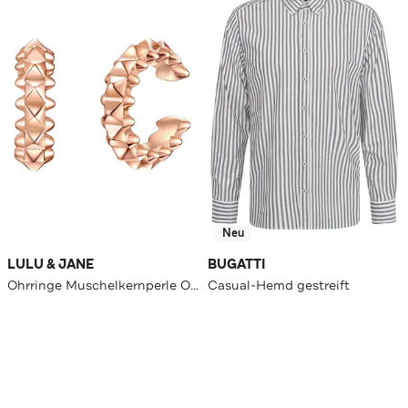
Neu
LULU & JANE
BUGATTI
Ohrringe Muschelkernperle OneColor
Casual-Hemd gestreift