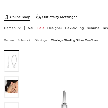
Online Shop
Outletcity Metzingen
Damen
Neu
Sale
Designer
Bekleidung
Schuhe
Ta
Abteilung ändern, ausgewählt:
Damen
Schmuck
Ohrringe
Ohrringe Sterling Silber OneColor