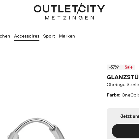
schen
Accessoires
Sport
Marken
-57%*
Sale
GLANZST
Ohrringe Sterl
Farbe:
OneCol
Jetzt a