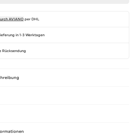
durch
AVIANO
per DHL
Lieferung in 1-3 Werktagen
se Rücksendung
chreibung
formationen