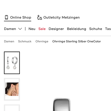
Online Shop
Outletcity Metzingen
Damen
Neu
Sale
Designer
Bekleidung
Schuhe
Ta
Abteilung ändern, ausgewählt:
Damen
Schmuck
Ohrringe
Ohrringe Sterling Silber OneColor