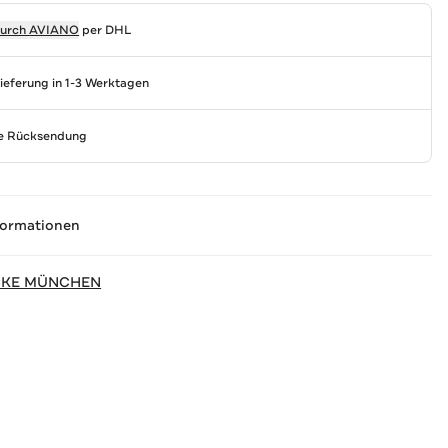
durch
AVIANO
per DHL
Lieferung in 1-3 Werktagen
se Rücksendung
formationen
CKE MÜNCHEN