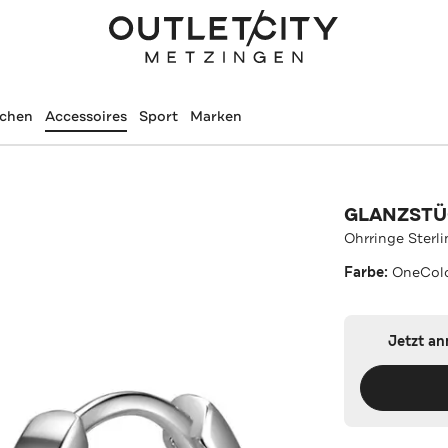
schen
Accessoires
Sport
Marken
GLANZST
Ohrringe Sterl
Farbe:
OneCol
Jetzt a