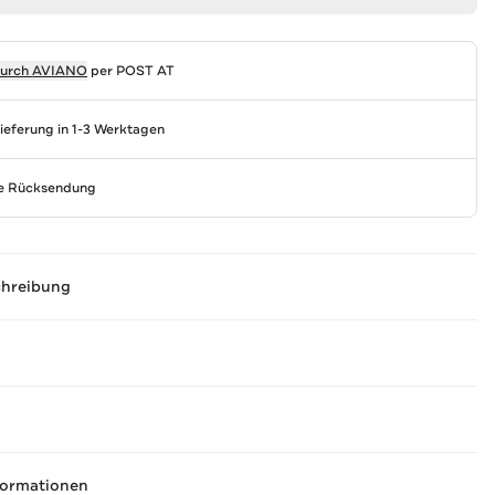
durch
AVIANO
per POST AT
Lieferung in 1-3 Werktagen
se Rücksendung
chreibung
formationen