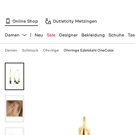
Online Shop
Outletcity Metzingen
Damen
Neu
Sale
Designer
Bekleidung
Schuhe
Ta
Abteilung ändern, ausgewählt:
Damen
Schmuck
Ohrringe
Ohrringe Edelstahl OneColor