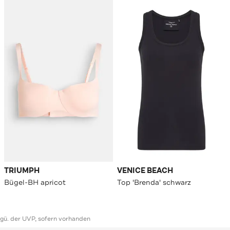
TRIUMPH
VENICE BEACH
Bügel-BH apricot
Top 'Brenda' schwarz
ggü. der UVP, sofern vorhanden