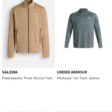
SALEWA
UNDER ARMOUR
Fleecejacke 'Puez Rocca' hellbraun
Midlayer 'Ua Tech' petrol