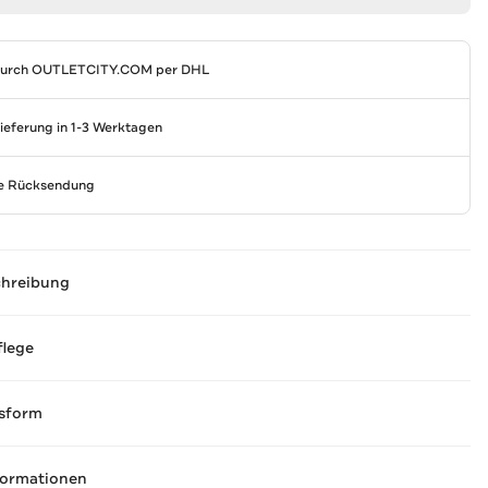
durch
OUTLETCITY.COM
per DHL
Lieferung in 1-3 Werktagen
se Rücksendung
chreibung
flege
sform
formationen