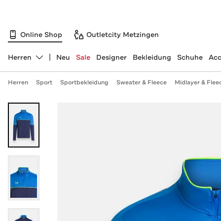
Online Shop
Outletcity Metzingen
Herren
Neu
Sale
Designer
Bekleidung
Schuhe
Acc
Abteilung ändern, ausgewählt:
Herren
Sport
Sportbekleidung
Sweater & Fleece
Midlayer & Flee