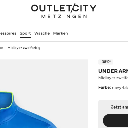
essoires
Sport
Wäsche
Marken
ce
Midlayer zweifarbig
-38%*
UNDER A
Midlayer zweif
Farbe:
navy-bl
Jetzt a