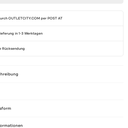
durch
OUTLETCITY.COM
per POST AT
Lieferung in 1-3 Werktagen
se Rücksendung
chreibung
sform
formationen