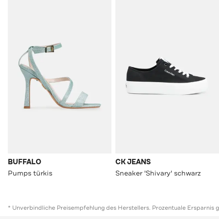
BUFFALO
CK JEANS
Pumps türkis
Sneaker 'Shivary' schwarz
* Unverbindliche Preisempfehlung des Herstellers. Prozentuale Ersparnis 