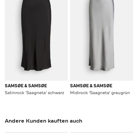
SAMSØE & SAMSØE
SAMSØE & SAMSØE
Satinrock 'Saagneta' schwarz
Midirock 'Saagneta' graugrün
Andere Kunden kauften auch