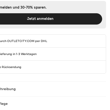
nmelden und 30-70% sparen.
Jetzt anmelden
durch
OUTLETCITY.COM
per DHL
Lieferung in 1-3 Werktagen
se Rücksendung
chreibung
flege