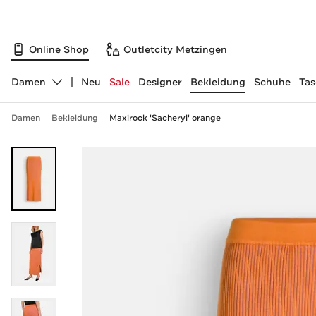
Online Shop
Outletcity Metzingen
Damen
Neu
Sale
Designer
Bekleidung
Schuhe
Ta
Abteilung ändern, ausgewählt:
Damen
Bekleidung
Maxirock 'Sacheryl' orange