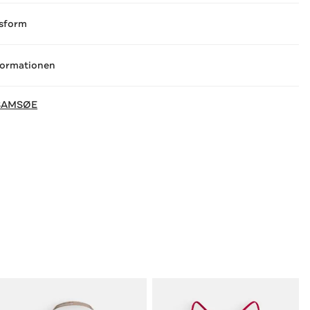
sform
formationen
SAMSØE