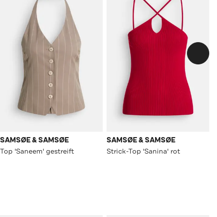
SAMSØE & SAMSØE
SAMSØE & SAMSØE
Top 'Saneem' gestreift
Strick-Top 'Sanina' rot