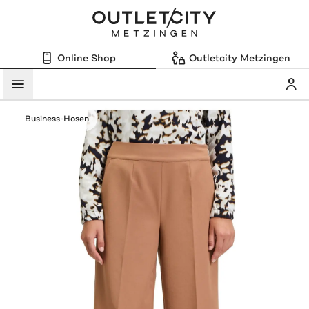
Online Shop
Outletcity Metzingen
Mein
Menü
Business-Hosen