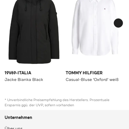
19V69-ITALIA
TOMMY HILFIGER
Jacke Bianka Black
Casual-Bluse 'Oxford' weiß
* Unverbindliche Preisempfehlung des Herstellers. Prozentuale
Ersparnis ggü. der UVP, sofern vorhanden
Unternehmen
Über uns