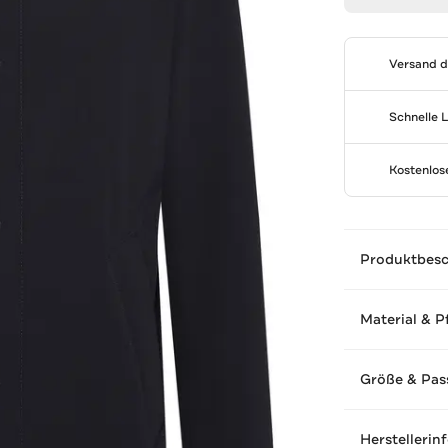
Versand 
Schnelle 
Kostenlo
Produktbes
Material & P
Größe & Pas
Herstellerin