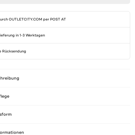
durch
OUTLETCITY.COM
per POST AT
Lieferung in 1-3 Werktagen
se Rücksendung
chreibung
flege
sform
formationen