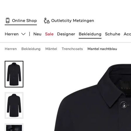
Online Shop
Outletcity Metzingen
Herren
Neu
Sale
Designer
Bekleidung
Schuhe
Acc
Abteilung ändern, ausgewählt:
Herren
Bekleidung
Mäntel
Trenchcoats
Mantel nachtblau