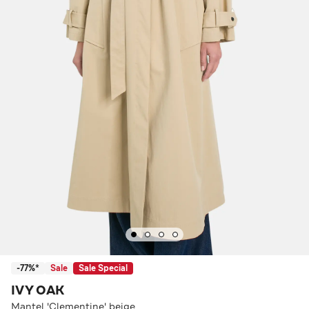
-77%*
Sale
Sale Special
IVY OAK
Mantel 'Clementine' beige