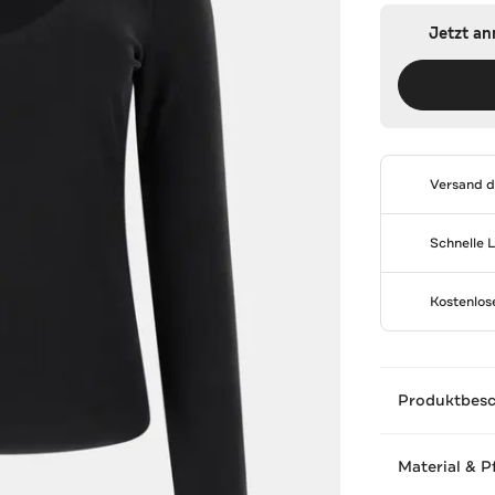
Jetzt a
Versand 
Schnelle 
Kostenlo
Produktbes
Material & P