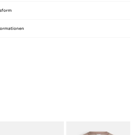
sform
formationen