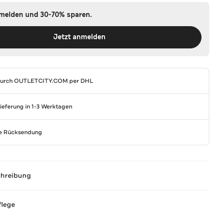
nmelden und 30-70% sparen.
Jetzt anmelden
durch
OUTLETCITY.COM
per DHL
Lieferung in 1-3 Werktagen
se Rücksendung
chreibung
flege