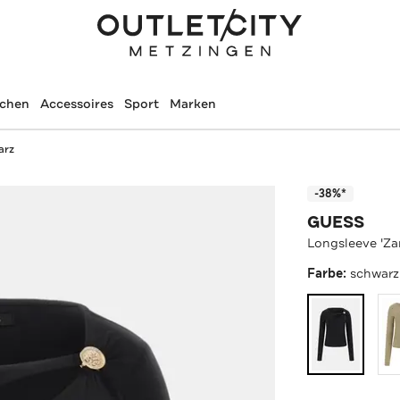
schen
Accessoires
Sport
Marken
arz
-38%*
GUESS
Longsleeve 'Za
Farbe:
schwarz