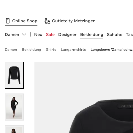
Online Shop
Outletcity Metzingen
Damen
Neu
Sale
Designer
Bekleidung
Schuhe
Ta
Abteilung ändern, ausgewählt:
Damen
Bekleidung
Shirts
Langarmshirts
Longsleeve 'Zama' schw