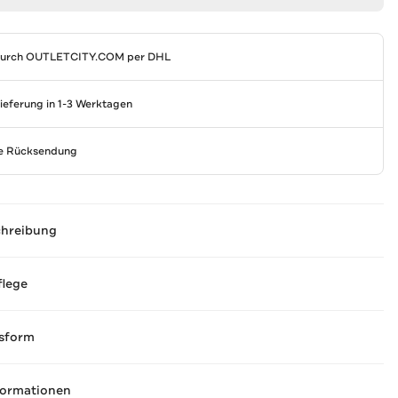
durch
OUTLETCITY.COM
per DHL
Lieferung in 1-3 Werktagen
se Rücksendung
chreibung
flege
sform
formationen