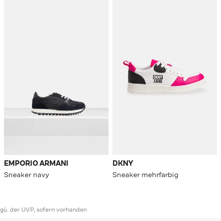
EMPORIO ARMANI
DKNY
Sneaker navy
Sneaker mehrfarbig
ggü. der UVP, sofern vorhanden