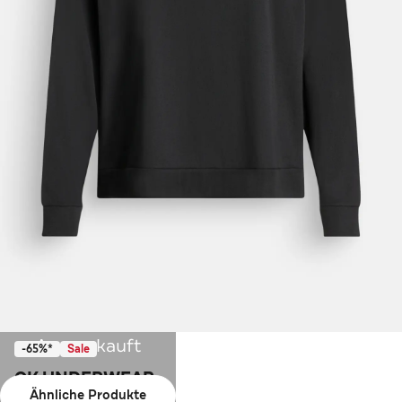
Ausverkauft
-65%*
Sale
CK UNDERWEAR
Ähnliche Produkte
Longsleeve schwarz