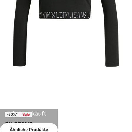
Ausverkauft
-50%*
Sale
CK JEANS
Ähnliche Produkte
Longsleeve schwarz