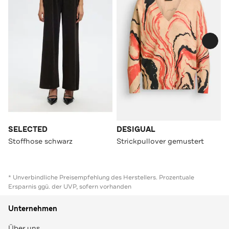
SELECTED
DESIGUAL
Stoffhose schwarz
Strickpullover gemustert
* Unverbindliche Preisempfehlung des Herstellers. Prozentuale
Ersparnis ggü. der UVP, sofern vorhanden
Unternehmen
Über uns