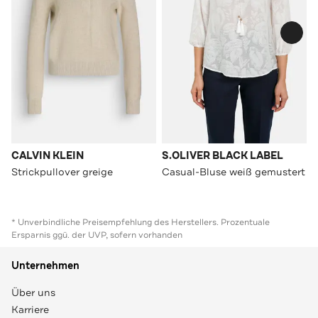
CALVIN KLEIN
S.OLIVER BLACK LABEL
Strickpullover greige
Casual-Bluse weiß gemustert
* Unverbindliche Preisempfehlung des Herstellers. Prozentuale
Ersparnis ggü. der UVP, sofern vorhanden
Unternehmen
Über uns
Karriere