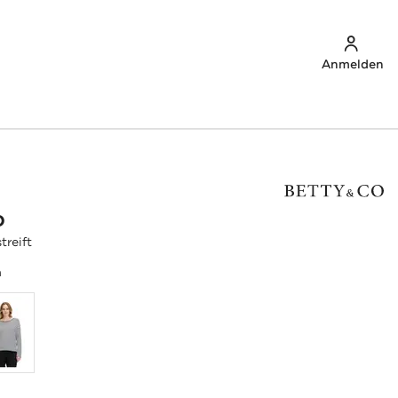
Anmelden
O
treift
a