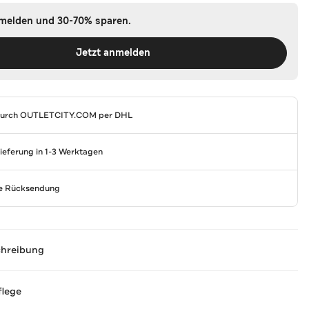
nmelden und 30-70% sparen.
Jetzt anmelden
durch
OUTLETCITY.COM
per DHL
Lieferung in 1-3 Werktagen
se Rücksendung
chreibung
flege