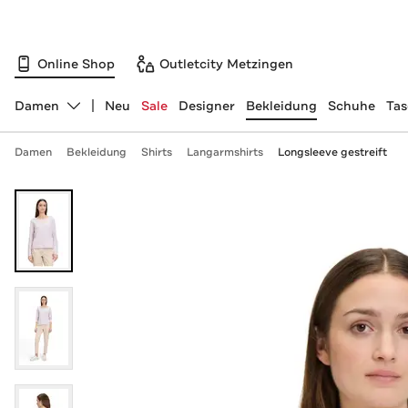
Online Shop
Outletcity Metzingen
Damen
Neu
Sale
Designer
Bekleidung
Schuhe
Ta
Abteilung ändern, ausgewählt:
Damen
Bekleidung
Shirts
Langarmshirts
Longsleeve gestreift