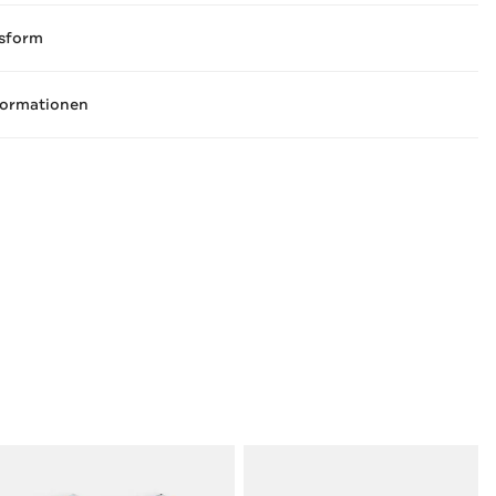
sform
formationen