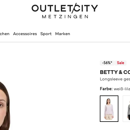
schen
Accessoires
Sport
Marken
-56%*
Sale
BETTY & C
Longsleeve ges
Farbe:
weiß-lil