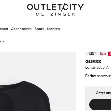
schen
Accessoires
Sport
Marken
arz
-42%*
Sale
GUESS
Longsleeve 'Am
Farbe:
schwarz
Jetzt a