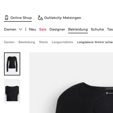
Online Shop
Outletcity Metzingen
Damen
Neu
Sale
Designer
Bekleidung
Schuhe
Ta
Abteilung ändern, ausgewählt:
Damen
Bekleidung
Shirts
Langarmshirts
Longsleeve 'Amira' schw