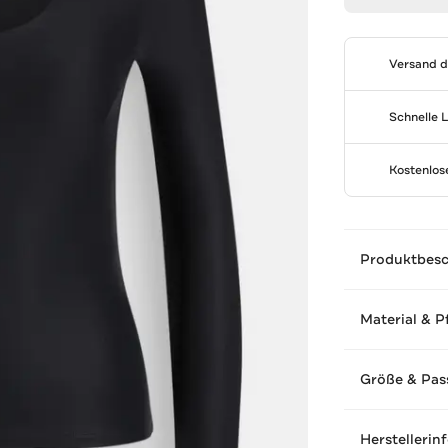
Versand 
Schnelle 
Kostenlo
Produktbes
Material & P
Größe & Pas
Herstellerin