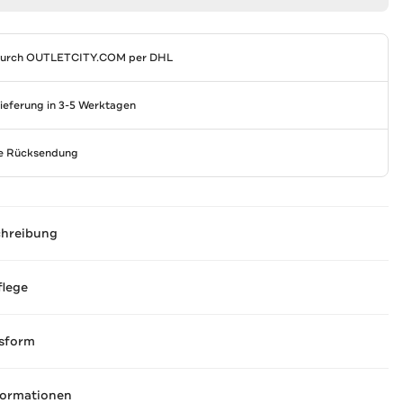
durch
OUTLETCITY.COM
per DHL
Lieferung in 3-5 Werktagen
se Rücksendung
chreibung
flege
sform
formationen