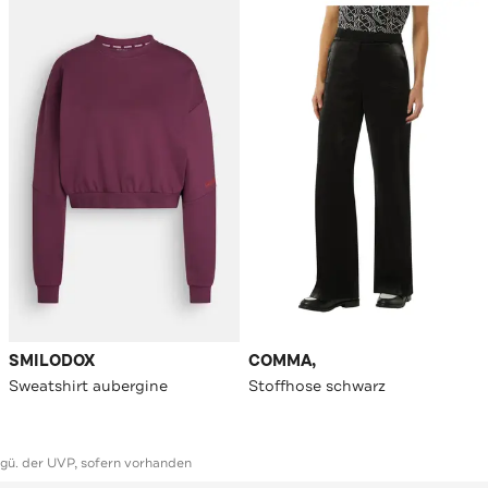
SMILODOX
COMMA,
Sweatshirt aubergine
Stoffhose schwarz
ggü. der UVP, sofern vorhanden