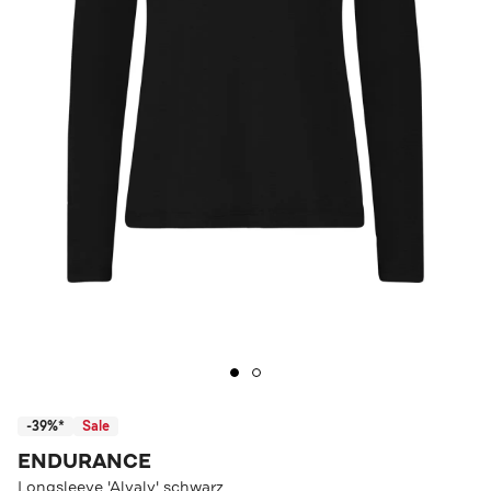
-39%*
Sale
ENDURANCE
Longsleeve 'Alvaly' schwarz