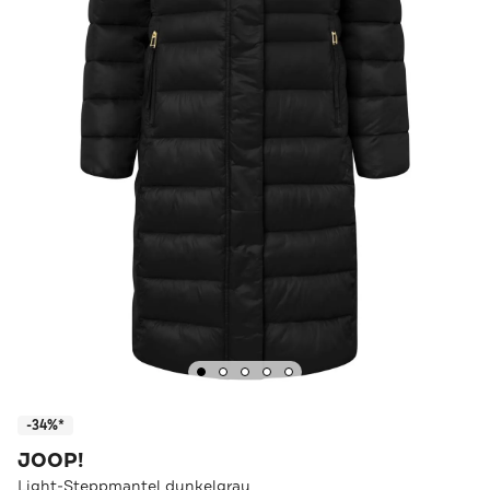
-34%*
JOOP!
Light-Steppmantel dunkelgrau