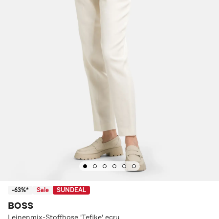
-63%*
Sale
SUNDEAL
BOSS
Leinenmix-Stoffhose 'Tefike' ecru