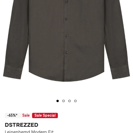
-65%*
Sale
Sale Special
DSTREZZED
Leinenhemd Modern Fit