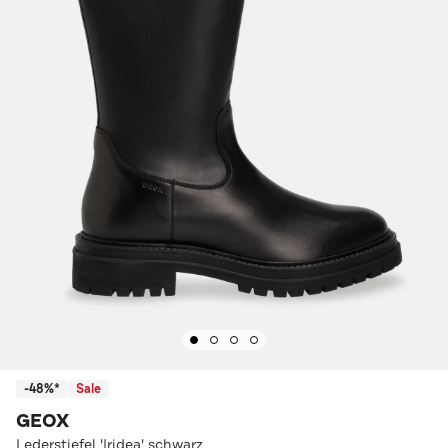
-48%*
Sale
GEOX
Lederstiefel 'Iridea' schwarz