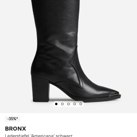
-35%*
BRONX
Lederstiefel 'Americana' schwarz