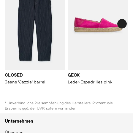
CLOSED
GEOX
Jeans 'Jazzie' barrel
Leder-Espadrilles pink
* Unverbindliche Preisempfehlung des Herstellers. Prozentuale
Ersparnis ggü. der UVP, sofern vorhanden
Unternehmen
Über uns