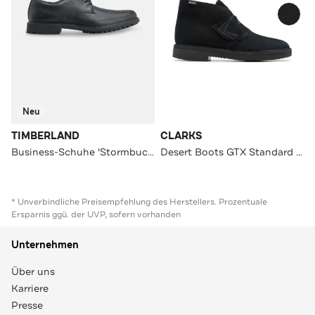
Neu
TIMBERLAND
CLARKS
Business-Schuhe 'Stormbucks' schwarz
Desert Boots GTX Standard Fit
* Unverbindliche Preisempfehlung des Herstellers. Prozentuale
Ersparnis ggü. der UVP, sofern vorhanden
Unternehmen
Über uns
Karriere
Presse