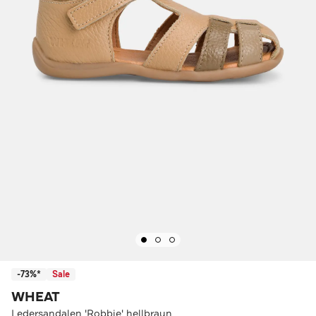
-73%*
Sale
WHEAT
Ledersandalen 'Robbie' hellbraun