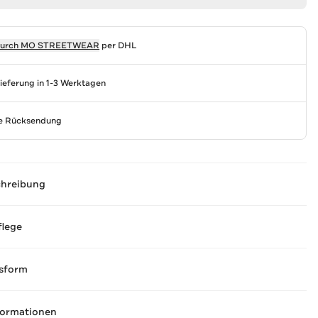
durch
MO STREETWEAR
per DHL
Lieferung in 1-3 Werktagen
se Rücksendung
chreibung
flege
sform
formationen