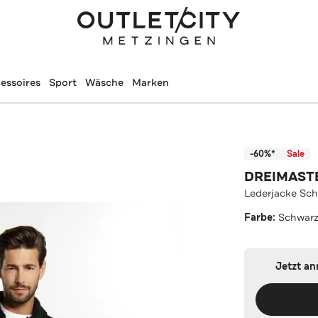
essoires
Sport
Wäsche
Marken
-60%*
Sale
DREIMAST
Lederjacke Sc
Farbe:
Schwar
Jetzt a