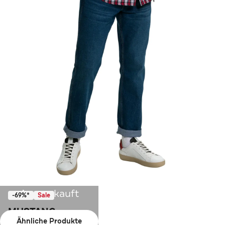
Ausverkauft
-69%*
Sale
MUSTANG
Ähnliche Produkte
Lederjacke 'Max'