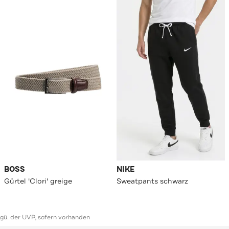
BOSS
NIKE
Gürtel 'Clori' greige
Sweatpants schwarz
ggü. der UVP, sofern vorhanden