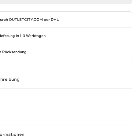
durch
OUTLETCITY.COM
per DHL
Lieferung in 1-3 Werktagen
se Rücksendung
chreibung
formationen