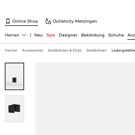
Online Shop
Outletcity Metzingen
Herren
Neu
Sale
Designer
Bekleidung
Schuhe
Acc
Abteilung ändern, ausgewählt:
Herren
Accessoires
Geldbörsen & Etuis
Geldbörsen
Ledergeldbö