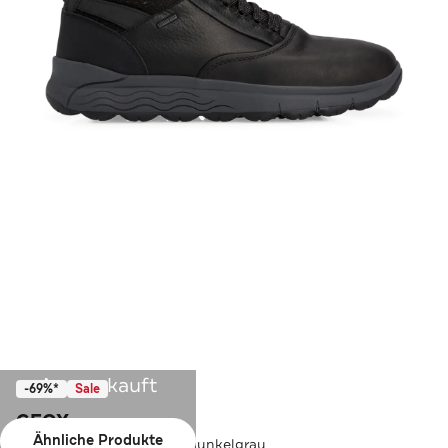
Ausverkauft
-69%*
Sale
GEOX
Ähnliche Produkte
Leder-Sneaker 'Spherica' dunkelgrau