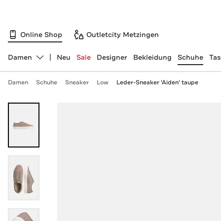
Online Shop
Outletcity Metzingen
Damen
Neu
Sale
Designer
Bekleidung
Schuhe
Ta
Abteilung ändern, ausgewählt:
Damen
Schuhe
Sneaker
Low
Leder-Sneaker 'Aiden' taupe