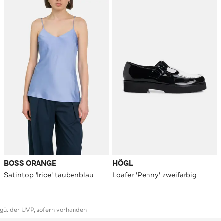
BOSS ORANGE
HÖGL
Satintop 'Irice' taubenblau
Loafer 'Penny' zweifarbig
ggü. der UVP, sofern vorhanden