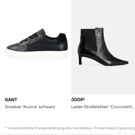
GANT
JOOP!
Sneaker 'Avona' schwarz
Leder-Stiefeletten 'Coccodrillo Tia' schwarz
* Unverbindliche Preisempfehlung des Herstellers. Prozentuale Ersparnis 