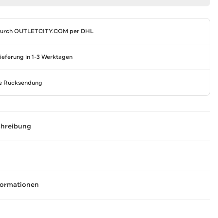
durch
OUTLETCITY.COM
per DHL
Lieferung in 1-3 Werktagen
se Rücksendung
chreibung
formationen