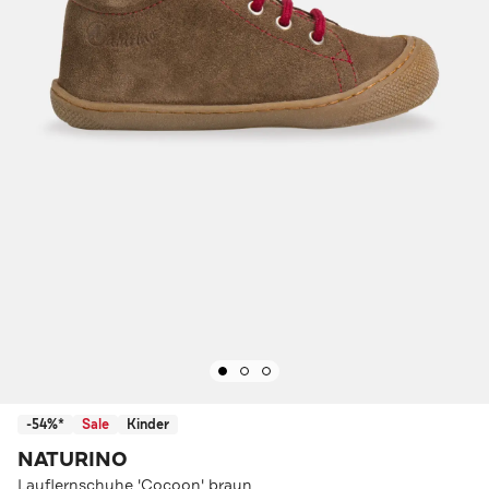
-54%*
Sale
Kinder
NATURINO
Lauflernschuhe 'Cocoon' braun